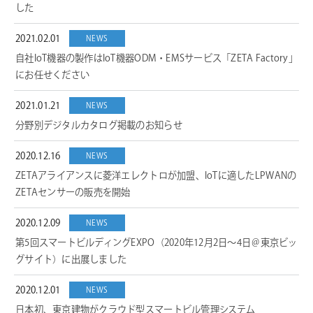
した
2021.02.01
NEWS
自社IoT機器の製作はIoT機器ODM・EMSサービス「ZETA Factory」
にお任せください
2021.01.21
NEWS
分野別デジタルカタログ掲載のお知らせ
2020.12.16
NEWS
ZETAアライアンスに菱洋エレクトロが加盟、IoTに適したLPWANの
ZETAセンサーの販売を開始
2020.12.09
NEWS
第5回スマートビルディングEXPO（2020年12月2日～4日＠東京ビッ
グサイト）に出展しました
2020.12.01
NEWS
日本初、東京建物がクラウド型スマートビル管理システム