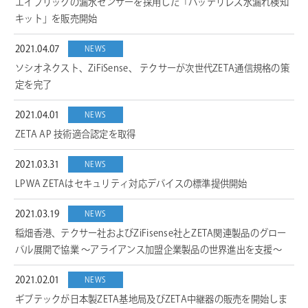
エイブリックの漏水センサーを採用した「バッテリレス水漏れ検知
キット」を販売開始
2021.04.07
NEWS
ソシオネクスト、ZiFiSense、 テクサーが次世代ZETA通信規格の策
定を完了
2021.04.01
NEWS
ZETA AP 技術適合認定を取得
2021.03.31
NEWS
LPWA ZETAはセキュリティ対応デバイスの標準提供開始
2021.03.19
NEWS
稲畑香港、テクサー社およびZiFisense社とZETA関連製品のグロー
バル展開で協業 ～アライアンス加盟企業製品の世界進出を支援～
2021.02.01
NEWS
ギブテックが日本製ZETA基地局及びZETA中継器の販売を開始しま