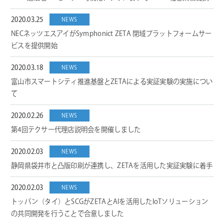
2020.03.25
NEWS
NECネッツエスアイがSymphonict ZETA 閉域プラットフォームサー
ビスを提供開始
2020.03.18
NEWS
富山市スマートシティ推進基盤とZETAによる実証実験の実施につい
て
2020.02.26
NEWS
第4回テクサー代理店説明会を開催しました
2020.02.03
NEWS
静岡県袋井市と凸版印刷が連携し、ZETAを活用した実証実験に着手
2020.02.03
NEWS
トッパン（タイ）とSCGがZETAとAIを活用したIoTソリューション
の共同開発を行うことで合意しました