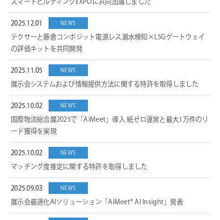
スマートビルディングEXPOに共同出展しました
2025.12.01
NEWS
テクサーと藤倉コンポジット電源レス漏水検知×L5Gゲートウェイ
の評価キットを共同開発
2025.11.05
NEWS
展示会システムおよび情報提供方法に関する特許を取得しました
2025.10.02
NEWS
国際物流総合展2025で「AiMeet」導入 紙ゼロ運営と最大1万件のリ
ード獲得を実現
2025.10.02
NEWS
マッチング度推定に関する特許を取得しました
2025.09.03
NEWS
展示会最適化AIソリューション「AiMeet® AI Insight」発表