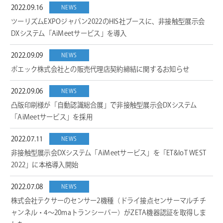
2022.09.16
NEWS
ツーリズムEXPOジャパン2022のHIS社ブースに、非接触型展示会
DXシステム「AiMeetサービス」を導入
2022.09.09
NEWS
ポエック株式会社との販売代理店契約締結に関するお知らせ
2022.09.06
NEWS
凸版印刷様が「自動認識総合展」で非接触型展示会DXシステム
「AiMeetサービス」を採用
2022.07.11
NEWS
非接触型展示会DXシステム「AiMeetサービス」を「ET&IoT WEST
2022」に本格導入開始
2022.07.08
NEWS
株式会社テクサーのセンサー2機種（ドライ接点センサーマルチチ
ャンネル・4～20maトランシーバー）がZETA機器認証を取得しま