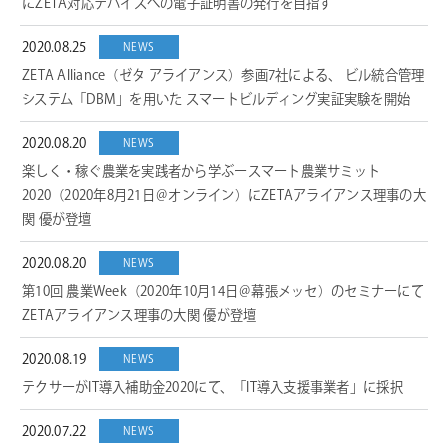
にZETA対応デバイスへの電子証明書の発行を目指す
2020.08.25
NEWS
ZETA Alliance（ゼタ アライアンス）参画7社による、 ビル統合管理
システム「DBM」を用いた スマートビルディング実証実験を開始
2020.08.20
NEWS
楽しく・稼ぐ農業を実践者から学ぶースマート農業サミット
2020（2020年8月21日＠オンライン）にZETAアライアンス理事の大
関 優が登壇
2020.08.20
NEWS
第10回 農業Week（2020年10月14日＠幕張メッセ）のセミナーにて
ZETAアライアンス理事の大関 優が登壇
2020.08.19
NEWS
テクサーがIT導入補助金2020にて、「IT導入支援事業者」に採択
2020.07.22
NEWS