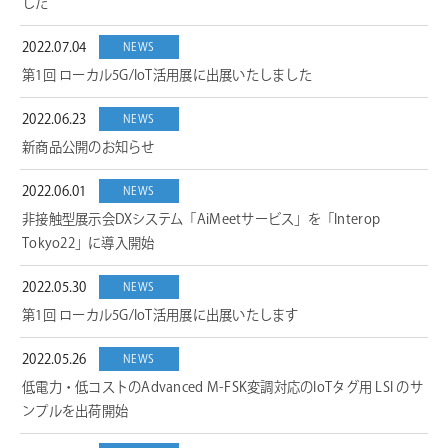
した
2022.07.04
NEWS
第1回 ローカル5G/IoT活用展に出展いたしました
2022.06.23
NEWS
新商品公開のお知らせ
2022.06.01
NEWS
非接触型展示会DXシステム「AiMeetサービス」を「Interop
Tokyo22」に導入開始
2022.05.30
NEWS
第1回 ローカル5G/IoT活用展に出展いたします
2022.05.26
NEWS
低電力・低コストのAdvanced M-FSK変調対応のIoTタグ用 LSI のサ
ンプルを出荷開始