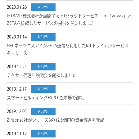
2020.01.26
NEWS
IoTBASE株式会社が展開するIoTクラウドサービス「IoT Canvas」と
ZETAを接続したサービスの提供を開始しました
2020.01.14
NEWS
NECネッツエスアイがZETA通信を利用したIoTトライアルサービス
をリリース
2019.12.24
NEWS
テクサー代理店説明会を開催しました
2019.12.17
NEWS
スマートビルディングEXPO ご来場の御礼
2019.12.03
NEWS
Zifisense社がシリーズBの12.5億円の資金調達を完成
2019.11.12
NEWS