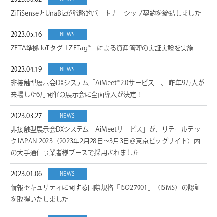
2023.06.02
ZiFiSenseとUnaBizが戦略的パートナーシップ契約を締結しました
2023.05.16
NEWS
ZETA準拠 IoTタグ「ZETag®」による資産管理の実証実験を実施
2023.04.19
NEWS
非接触型展示会DXシステム「AiMeet®2.0サービス」、 昨年9万人が
来場した6月開催の展示会に全面導入が決定！
2023.03.27
NEWS
非接触型展示会DXシステム「AiMeetサービス」が、リテールテッ
クJAPAN 2023（2023年2月28日〜3月3日＠東京ビッグサイト）内
の大手通信事業者様ブースで採用されました
2023.01.06
NEWS
情報セキュリティに関する国際規格「ISO27001」（ISMS）の認証
を取得いたしました