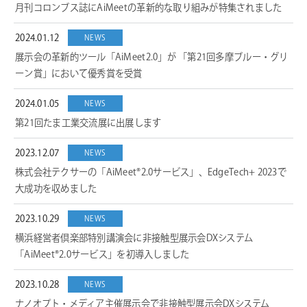
月刊コロンブス誌にAiMeetの革新的な取り組みが特集されました
2024.01.12
NEWS
展示会の革新的ツール「AiMeet2.0」が 「第21回多摩ブルー・グリ
ーン賞」において優秀賞を受賞
2024.01.05
NEWS
第21回たま工業交流展に出展します
2023.12.07
NEWS
株式会社テクサーの「AiMeet®2.0サービス」、EdgeTech+ 2023で
大成功を収めました
2023.10.29
NEWS
横浜経営者倶楽部特別講演会に非接触型展示会DXシステム
「AiMeet®2.0サービス」を初導入しました
2023.10.28
NEWS
ナノオプト・メディア主催展示会で非接触型展示会DXシステム