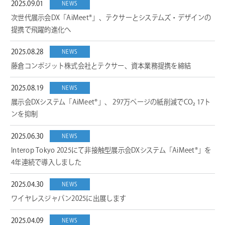
2025.09.01
NEWS
次世代展示会DX「AiMeet®」、テクサーとシステムズ・デザインの
提携で飛躍的進化へ
2025.08.28
NEWS
藤倉コンポジット株式会社とテクサー、資本業務提携を締結
2025.08.19
NEWS
展示会DXシステム「AiMeet®」、 297万ページの紙削減でCO₂ 17ト
ンを抑制
2025.06.30
NEWS
Interop Tokyo 2025にて非接触型展示会DXシステム「AiMeet®」を
4年連続で導入しました
2025.04.30
NEWS
ワイヤレスジャパン2025に出展します
2025.04.09
NEWS