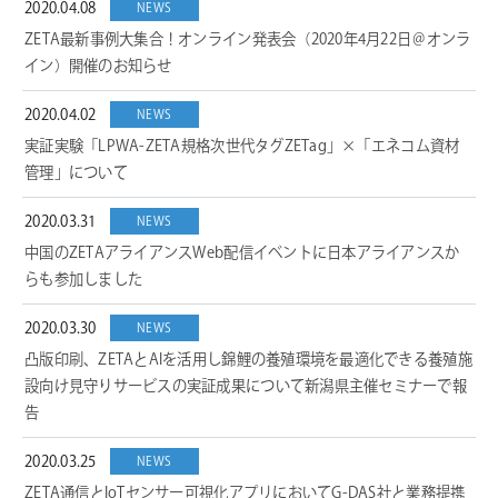
2020.04.08
NEWS
ZETA最新事例大集合！オンライン発表会（2020年4月22日＠オンラ
イン）開催のお知らせ
2020.04.02
NEWS
実証実験「LPWA-ZETA規格次世代タグZETag」×「エネコム資材
管理」について
2020.03.31
NEWS
中国のZETAアライアンスWeb配信イベントに日本アライアンスか
らも参加しました
2020.03.30
NEWS
凸版印刷、ZETAとAIを活用し錦鯉の養殖環境を最適化できる養殖施
設向け見守りサービスの実証成果について新潟県主催セミナーで報
告
2020.03.25
NEWS
ZETA通信とIoTセンサー可視化アプリにおいてG-DAS社と業務提携