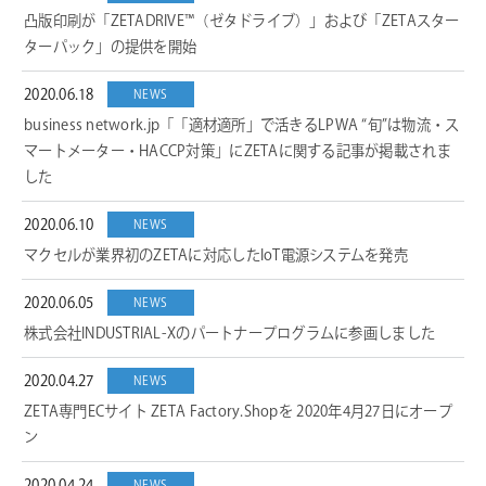
凸版印刷が「ZETADRIVE™（ゼタドライブ）」および「ZETAスター
ターパック」の提供を開始
2020.06.18
NEWS
business network.jp「「適材適所」で活きるLPWA “旬”は物流・ス
マートメーター・HACCP対策」にZETAに関する記事が掲載されま
した
2020.06.10
NEWS
マクセルが業界初のZETAに対応したIoT電源システムを発売
2020.06.05
NEWS
株式会社INDUSTRIAL-Xのパートナープログラムに参画しました
2020.04.27
NEWS
ZETA専門ECサイト ZETA Factory.Shopを 2020年4月27日にオープ
ン
NEWS