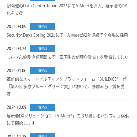
初開催のData Center Japan 2025にてAiMeetを導入、展示会のDX
化を支援
2025.04.09
NEWS
Security Days Spring 2025にて、AiMeetが2年連続で全会場に採用
2025.03.24
NEWS
しんきん優良企業表彰にて「富国生命新興企業賞」を受賞しました
2025.01.06
NEWS
革新的なスマートビルディングプラットフォーム「BUILDICS®」が
「第22回多摩ブルー・グリーン賞」において、多摩みらい賞を受
賞
2024.12.09
NEWS
展示会DXソリューション「AiMeet®」の取り扱いをパシフィコ横浜
にて開始します
NEWS