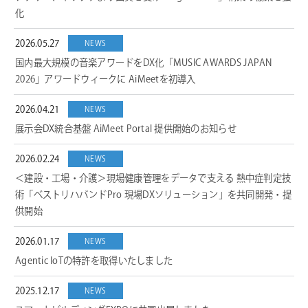
化
2026.05.27
NEWS
国内最大規模の音楽アワードをDX化「MUSIC AWARDS JAPAN
2026」アワードウィークに AiMeetを初導入
2026.04.21
NEWS
展示会DX統合基盤 AiMeet Portal 提供開始のお知らせ
2026.02.24
NEWS
＜建設・工場・介護＞現場健康管理をデータで支える 熱中症判定技
術「ベストリハバンドPro 現場DXソリューション」を共同開発・提
供開始
2026.01.17
NEWS
Agentic IoTの特許を取得いたしました
2025.12.17
NEWS