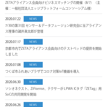
ZETAアライアンス会員向けビジネスマッチングの開催（8/7）（主
催：一般社団法人エッジプラットフォームコンソーシアム様）
2020.07.22
NEWS
7/30の第31回 センサー＆データフュージョン研究会に当アライアン
ス理事の諸井眞太郎が登壇
2020.07.17
NEWS
京都市内でZETAアライアンス会員向けのテストベッドの提供を開始
しました
2020.07.08
NEWS
つくば市ふれあいプラザでコロナ対策IoT機器を導入
2020.06.30
NEWS
ソシオネクスト、ZiFisense、テクサーが LPWA ICタグ「ZETag」用
SoCの共同開発を開始
2020.06.26
NEWS