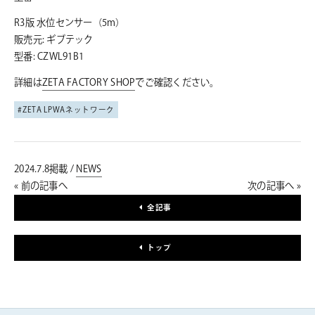
R3版 水位センサー（5m）
販売元: ギブテック
型番: CZWL91B1
詳細は
ZETA FACTORY SHOP
でご確認ください。
ZETA LPWAネットワーク
2024.7.8掲載 /
NEWS
« 前の記事へ
次の記事へ »
全記事
トップ