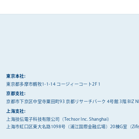
東京本社:
東京都多摩市鶴牧1-1-14 コージィーコート2F 1
京都支社:
京都市下京区中堂寺粟田町93 京都リサーチパーク 4号館 3階 BIZ NE
上海支社:
上海技伝電子科技有限公司（Techsor Inc. Shanghai）
上海市虹口区東大名路1098号（浦江国際金融広場）20棟G室（Zifis