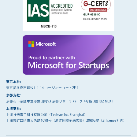
東京本社:
東京都多摩市鶴牧1-1-14 コージィーコート2F 1
京都支社:
京都市下京区中堂寺粟田町93 京都リサーチパーク 4号館 3階 BIZ NEXT
上海支社:
上海技伝電子科技有限公司（Techsor Inc. Shanghai）
上海市虹口区東大名路1098号（浦江国際金融広場）20棟G室（Zifisense社内）