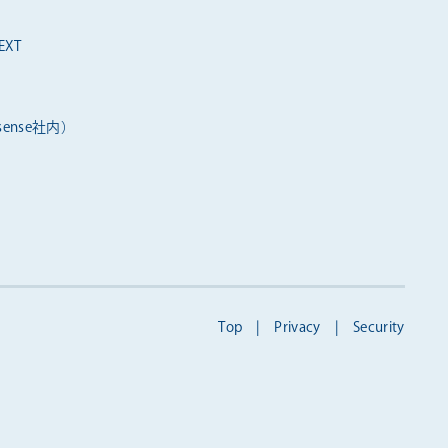
XT
ense社内）
Top
|
Privacy
|
Security