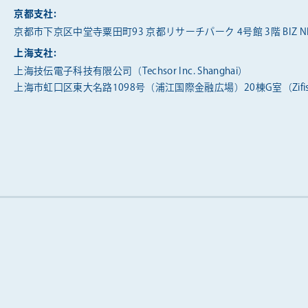
京都支社:
京都市下京区中堂寺粟田町93 京都リサーチパーク 4号館 3階 BIZ NE
上海支社:
上海技伝電子科技有限公司（Techsor Inc. Shanghai）
上海市虹口区東大名路1098号（浦江国際金融広場）20棟G室（Zifis