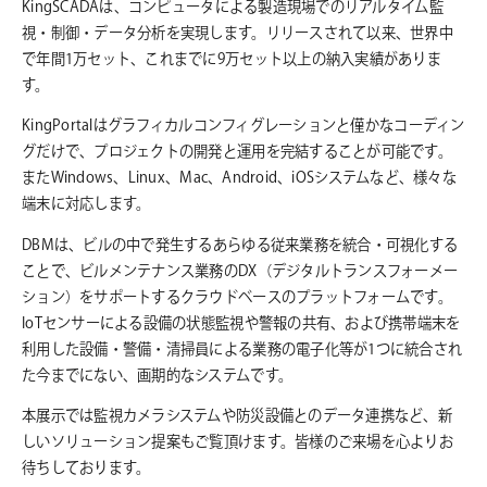
KingSCADAは、コンピュータによる製造現場でのリアルタイム監
視・制御・データ分析を実現します。リリースされて以来、世界中
で年間1万セット、これまでに9万セット以上の納入実績がありま
す。
KingPortalはグラフィカルコンフィグレーションと僅かなコーディン
グだけで、プロジェクトの開発と運用を完結することが可能です。
またWindows、Linux、Mac、Android、iOSシステムなど、様々な
端末に対応します。
DBMは、ビルの中で発生するあらゆる従来業務を統合・可視化する
ことで、ビルメンテナンス業務のDX（デジタルトランスフォーメー
ション）をサポートするクラウドベースのプラットフォームです。
IoTセンサーによる設備の状態監視や警報の共有、および携帯端末を
利用した設備・警備・清掃員による業務の電子化等が1つに統合され
た今までにない、画期的なシステムです。
本展示では監視カメラシステムや防災設備とのデータ連携など、新
しいソリューション提案もご覧頂けます。皆様のご来場を心よりお
待ちしております。