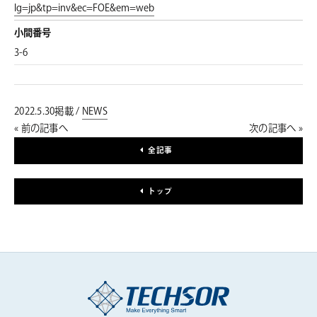
lg=jp&tp=inv&ec=FOE&em=web
小間番号
3-6
2022.5.30掲載 /
NEWS
« 前の記事へ
次の記事へ »
全記事
トップ