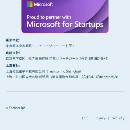
東京本社:
東京都多摩市鶴牧1-1-14 コージィーコート2F 1
京都支社:
京都市下京区中堂寺粟田町93 京都リサーチパーク 4号館 3階 BIZ NEXT
上海支社:
上海技伝電子科技有限公司（Techsor Inc. Shanghai）
上海市虹口区東大名路1098号（浦江国際金融広場）20棟G室（Zifisense社内）
© Techsor Inc
Top
|
Privacy
|
Security