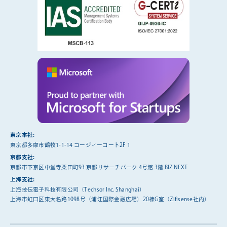
東京本社:
東京都多摩市鶴牧1-1-14 コージィーコート2F 1
京都支社:
京都市下京区中堂寺粟田町93 京都リサーチパーク 4号館 3階 BIZ NEXT
上海支社:
上海技伝電子科技有限公司（Techsor Inc. Shanghai）
上海市虹口区東大名路1098号（浦江国際金融広場）20棟G室（Zifisense社内）