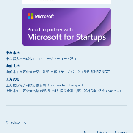
東京本社:
東京都多摩市鶴牧1-1-14 コージィーコート2F 1
京都支社:
京都市下京区中堂寺粟田町93 京都リサーチパーク 4号館 3階 BIZ NEXT
上海支社:
上海技伝電子科技有限公司（Techsor Inc. Shanghai）
上海市虹口区東大名路1098号（浦江国際金融広場）20棟G室（Zifisense社内）
© Techsor Inc
Top
|
Privacy
|
Security