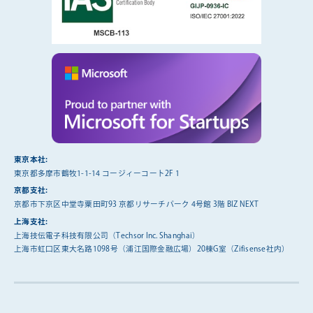
東京本社:
東京都多摩市鶴牧1-1-14 コージィーコート2F 1
京都支社:
京都市下京区中堂寺粟田町93 京都リサーチパーク 4号館 3階 BIZ NEXT
上海支社:
上海技伝電子科技有限公司（Techsor Inc. Shanghai）
上海市虹口区東大名路1098号（浦江国際金融広場）20棟G室（Zifisense社内）