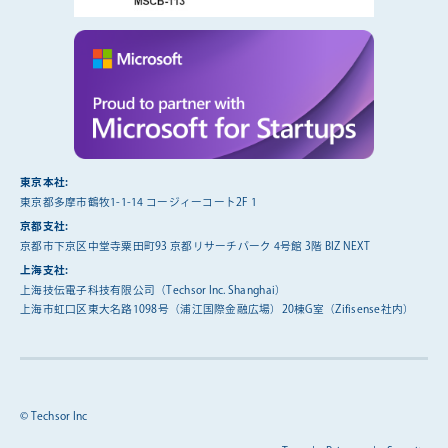
東京本社:
東京都多摩市鶴牧1-1-14 コージィーコート2F 1
京都支社:
京都市下京区中堂寺粟田町93 京都リサーチパーク 4号館 3階 BIZ NEXT
上海支社:
上海技伝電子科技有限公司（Techsor Inc. Shanghai）
上海市虹口区東大名路1098号（浦江国際金融広場）20棟G室（Zifisense社内）
© Techsor Inc