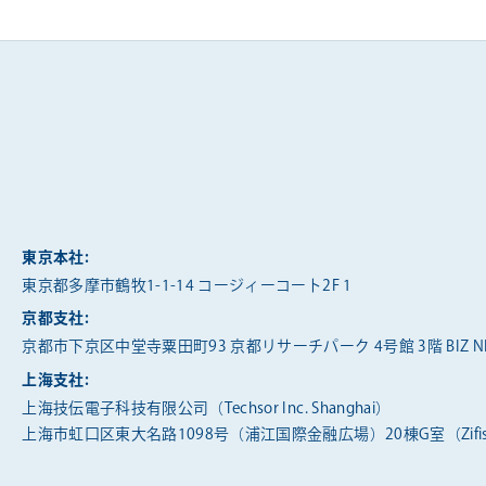
東京本社:
東京都多摩市鶴牧1-1-14 コージィーコート2F 1
京都支社:
京都市下京区中堂寺粟田町93 京都リサーチパーク 4号館 3階 BIZ NE
上海支社:
上海技伝電子科技有限公司（Techsor Inc. Shanghai）
上海市虹口区東大名路1098号（浦江国際金融広場）20棟G室（Zifis