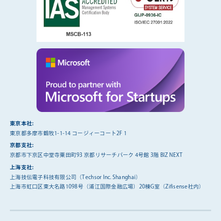
東京本社:
東京都多摩市鶴牧1-1-14 コージィーコート2F 1
京都支社:
京都市下京区中堂寺粟田町93 京都リサーチパーク 4号館 3階 BIZ NEXT
上海支社:
上海技伝電子科技有限公司（Techsor Inc. Shanghai）
上海市虹口区東大名路1098号（浦江国際金融広場）20棟G室（Zifisense社内）