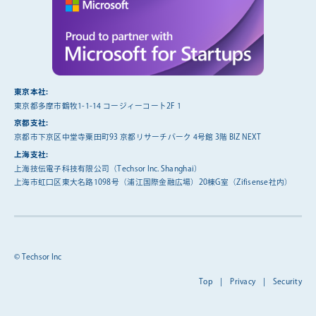
東京本社:
東京都多摩市鶴牧1-1-14 コージィーコート2F 1
京都支社:
京都市下京区中堂寺粟田町93 京都リサーチパーク 4号館 3階 BIZ NEXT
上海支社:
上海技伝電子科技有限公司（Techsor Inc. Shanghai）
上海市虹口区東大名路1098号（浦江国際金融広場）20棟G室（Zifisense社内）
© Techsor Inc
Top
|
Privacy
|
Security