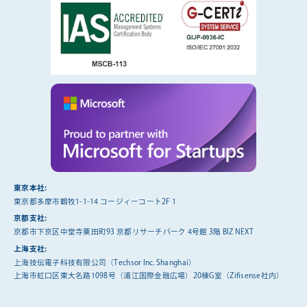
東京本社:
東京都多摩市鶴牧1-1-14 コージィーコート2F 1
京都支社:
京都市下京区中堂寺粟田町93 京都リサーチパーク 4号館 3階 BIZ NEXT
上海支社:
上海技伝電子科技有限公司（Techsor Inc. Shanghai）
上海市虹口区東大名路1098号（浦江国際金融広場）20棟G室（Zifisense社内）