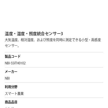
温度・湿度・照度統合センサー3
大気温度、相対湿度、および照度を同時に測定できる小型・高感度
センサー。
製品コード
NBI-SSITH0102
メーカー
NBI
利用分野
スマート農業
商品品目