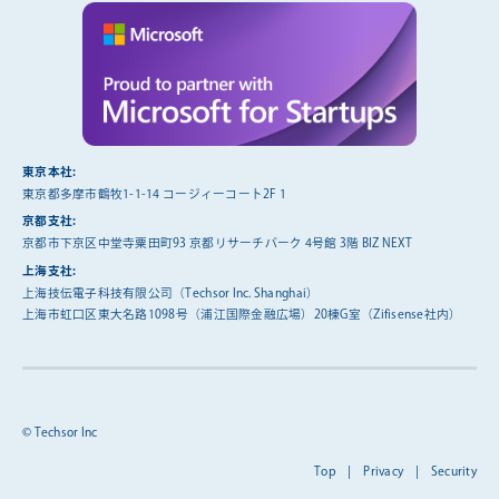
東京本社:
東京都多摩市鶴牧1-1-14 コージィーコート2F 1
京都支社:
京都市下京区中堂寺粟田町93 京都リサーチパーク 4号館 3階 BIZ NEXT
上海支社:
上海技伝電子科技有限公司（Techsor Inc. Shanghai）
上海市虹口区東大名路1098号（浦江国際金融広場）20棟G室（Zifisense社内）
© Techsor Inc
Top
|
Privacy
|
Security