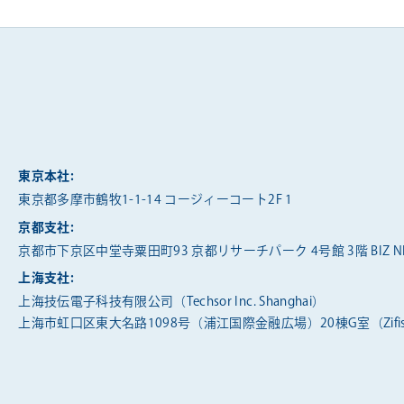
東京本社:
東京都多摩市鶴牧1-1-14 コージィーコート2F 1
京都支社:
京都市下京区中堂寺粟田町93 京都リサーチパーク 4号館 3階 BIZ NE
上海支社:
上海技伝電子科技有限公司（Techsor Inc. Shanghai）
上海市虹口区東大名路1098号（浦江国際金融広場）20棟G室（Zifis