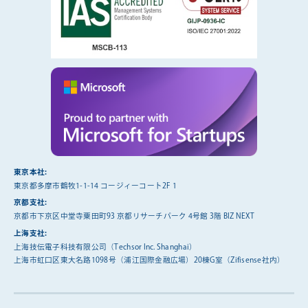
東京本社:
東京都多摩市鶴牧1-1-14 コージィーコート2F 1
京都支社:
京都市下京区中堂寺粟田町93 京都リサーチパーク 4号館 3階 BIZ NEXT
上海支社:
上海技伝電子科技有限公司（Techsor Inc. Shanghai）
上海市虹口区東大名路1098号（浦江国際金融広場）20棟G室（Zifisense社内）