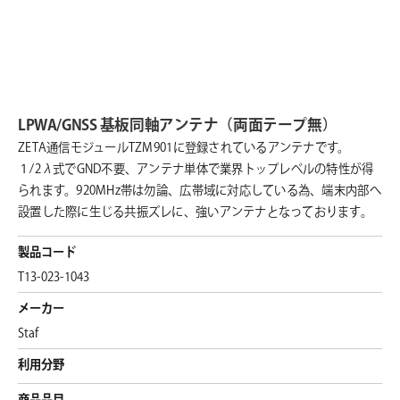
LPWA/GNSS 基板同軸アンテナ（両面テープ無）
ZETA通信モジュールTZM901に登録されているアンテナです。
１/2λ式でGND不要、アンテナ単体で業界トップレベルの特性が得
られます。920MHz帯は勿論、広帯域に対応している為、端末内部へ
設置した際に生じる共振ズレに、強いアンテナとなっております。
製品コード
T13-023-1043
メーカー
Staf
利用分野
商品品目