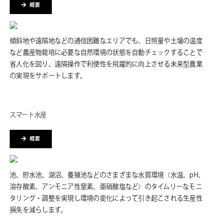
概要
傾斜地や遠隔地などの通信困難なエリアでも、日照量や土壌の温度
など農産物栽培に必要な自然環境の状態を自動チェックすることで
省人化を図り、遠隔操作で利便性を飛躍的に向上させる未来型農業
の実現をサポートします。
スマート水産
概要
池、貯水池、湖沼、養殖池などのさまざまな水質環境（水温、pH、
溶存酸素、アンモニア性窒素、亜硝酸塩など）のタイムリーなモニ
タリング・調整を実現し環境の変化によって引き起こされる生産性
損失を減らします。