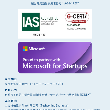
届出電気通信事業者番号：A-01-17217
東京本社:
東京都多摩市鶴牧1-1-14 コージィーコート2F 1
京都支社:
京都市下京区中堂寺粟田町93 京都リサーチパーク 4号館 3階 BIZ NEXT
上海支社:
上海技伝電子科技有限公司（Techsor Inc. Shanghai）