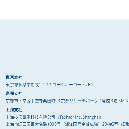
東京本社:
東京都多摩市鶴牧1-1-14 コージィーコート2F 1
京都支社:
京都市下京区中堂寺粟田町93 京都リサーチパーク 4号館 3階 BIZ NE
上海支社:
上海技伝電子科技有限公司（Techsor Inc. Shanghai）
上海市虹口区東大名路1098号（浦江国際金融広場）20棟G室（Zifis