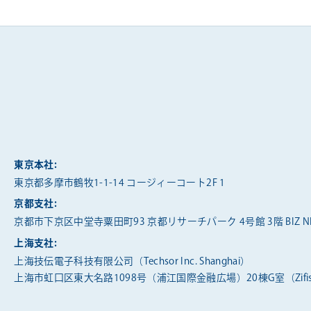
東京本社:
東京都多摩市鶴牧1-1-14 コージィーコート2F 1
京都支社:
京都市下京区中堂寺粟田町93 京都リサーチパーク 4号館 3階 BIZ NE
上海支社:
上海技伝電子科技有限公司（Techsor Inc. Shanghai）
上海市虹口区東大名路1098号（浦江国際金融広場）20棟G室（Zifis