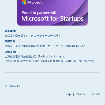
東京本社:
東京都多摩市鶴牧1-1-14 コージィーコート2F 1
京都支社:
京都市下京区中堂寺粟田町93 京都リサーチパーク 4号館 3階 BIZ NEXT
上海支社:
上海技伝電子科技有限公司（Techsor Inc. Shanghai）
上海市虹口区東大名路1098号（浦江国際金融広場）20棟G室（Zifisense社内）
© Techsor Inc
Top
|
Privacy
|
Security