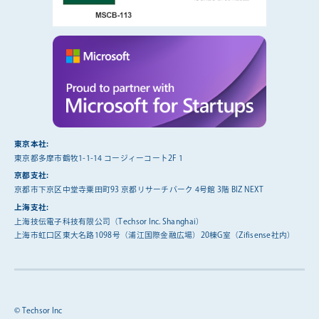
東京本社:
東京都多摩市鶴牧1-1-14 コージィーコート2F 1
京都支社:
京都市下京区中堂寺粟田町93 京都リサーチパーク 4号館 3階 BIZ NEXT
上海支社:
上海技伝電子科技有限公司（Techsor Inc. Shanghai）
上海市虹口区東大名路1098号（浦江国際金融広場）20棟G室（Zifisense社内）
© Techsor Inc