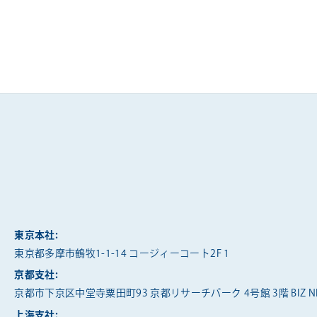
東京本社:
東京都多摩市鶴牧1-1-14 コージィーコート2F 1
京都支社:
京都市下京区中堂寺粟田町93 京都リサーチパーク 4号館 3階 BIZ NE
上海支社: