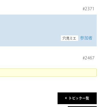
#2371
参加者
穴見ミエ
#2467
トピック一覧