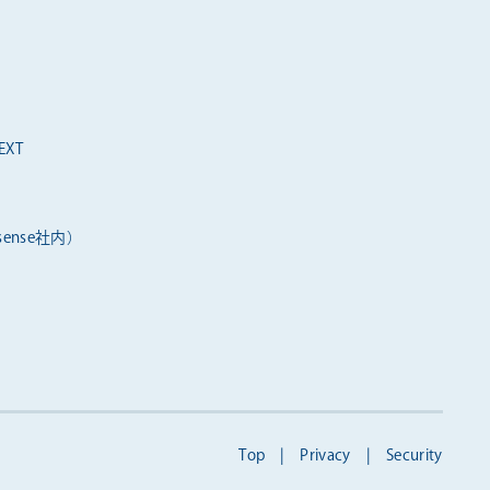
XT
ense社内）
Top
|
Privacy
|
Security