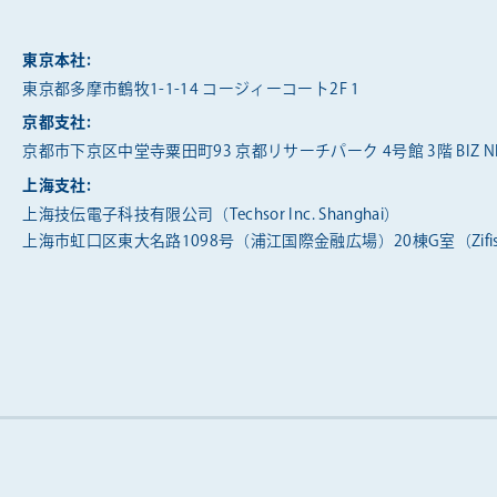
東京本社:
東京都多摩市鶴牧1-1-14 コージィーコート2F 1
京都支社:
京都市下京区中堂寺粟田町93 京都リサーチパーク 4号館 3階 BIZ NE
上海支社:
上海技伝電子科技有限公司（Techsor Inc. Shanghai）
上海市虹口区東大名路1098号（浦江国際金融広場）20棟G室（Zifis