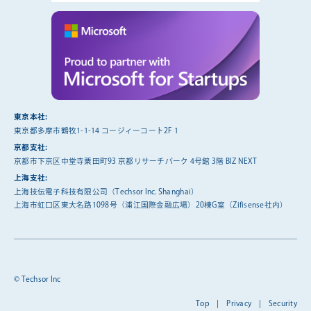
東京本社:
東京都多摩市鶴牧1-1-14 コージィーコート2F 1
京都支社:
京都市下京区中堂寺粟田町93 京都リサーチパーク 4号館 3階 BIZ NEXT
上海支社:
上海技伝電子科技有限公司（Techsor Inc. Shanghai）
上海市虹口区東大名路1098号（浦江国際金融広場）20棟G室（Zifisense社内）
© Techsor Inc
Top
|
Privacy
|
Security