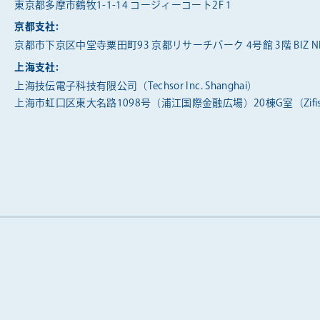
東京都多摩市鶴牧1-1-14 コージィーコート2F 1
京都支社:
京都市下京区中堂寺粟田町93 京都リサーチパーク 4号館 3階 BIZ NE
上海支社:
上海技伝電子科技有限公司（Techsor Inc. Shanghai）
上海市虹口区東大名路1098号（浦江国際金融広場）20棟G室（Zifis