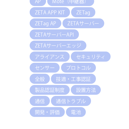
AP
Mote（中継器）
ZETA APP KIT
ZETag
ZETag AP
ZETAサーバー
ZETAサーバーAPI
ZETAサーバーエッジ
アライアンス
セキュリティ
センサー
プロトコル
全般
技適・工事認証
製品認証制度
設置方法
通信
通信トラブル
開発・評価
電池