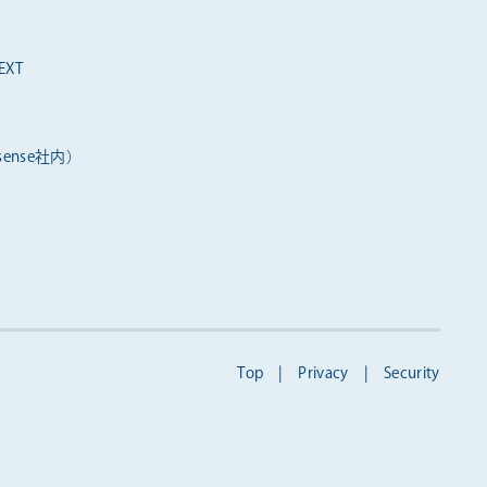
XT
ense社内）
Top
|
Privacy
|
Security