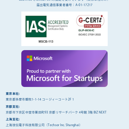
届出電気通信事業者番号：A-01-17217
東京本社:
東京都多摩市鶴牧1-1-14 コージィーコート2F 1
京都支社:
京都市下京区中堂寺粟田町93 京都リサーチパーク 4号館 3階 BIZ NEXT
上海支社:
上海技伝電子科技有限公司（Techsor Inc. Shanghai）