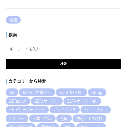
全般
検索
検索
カテゴリーから検索
AP
Mote（中継器）
ZETA APP KIT
ZETag
ZETag AP
ZETAサーバー
ZETAサーバーAPI
ZETAサーバーエッジ
アライアンス
セキュリティ
センサー
プロトコル
全般
技適・工事認証