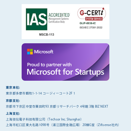
東京本社:
東京都多摩市鶴牧1-1-14 コージィーコート2F 1
京都支社:
京都市下京区中堂寺粟田町93 京都リサーチパーク 4号館 3階 BIZ NEXT
上海支社:
上海技伝電子科技有限公司（Techsor Inc. Shanghai）
上海市虹口区東大名路1098号（浦江国際金融広場）20棟G室（Zifisense社内）