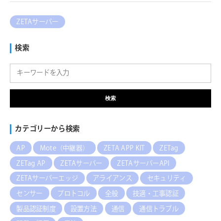
ZETAサーバー
検索
検索
カテゴリーから検索
AP
Mote（中継器）
ZETA APP KIT
ZETag
ZETag AP
ZETAサーバー
ZETAサーバーAPI
ZETAサーバーエッジ
アライアンス
セキュリティ
センサー
プロトコル
全般
技適・工事認証
製品認証制度
設置方法
通信
通信トラブル