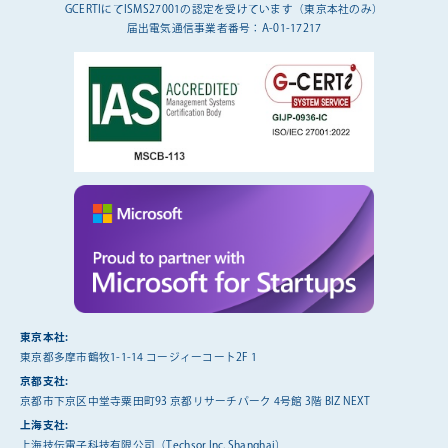
GCERTIにてISMS27001の認定を受けています（東京本社のみ）
届出電気通信事業者番号：A-01-17217
東京本社:
東京都多摩市鶴牧1-1-14 コージィーコート2F 1
京都支社:
京都市下京区中堂寺粟田町93 京都リサーチパーク 4号館 3階 BIZ NEXT
上海支社:
上海技伝電子科技有限公司（Techsor Inc. Shanghai）