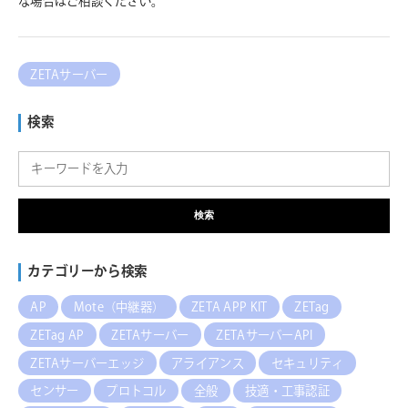
な場合はご相談ください。
ZETAサーバー
検索
検索
カテゴリーから検索
AP
Mote（中継器）
ZETA APP KIT
ZETag
ZETag AP
ZETAサーバー
ZETAサーバーAPI
ZETAサーバーエッジ
アライアンス
セキュリティ
センサー
プロトコル
全般
技適・工事認証