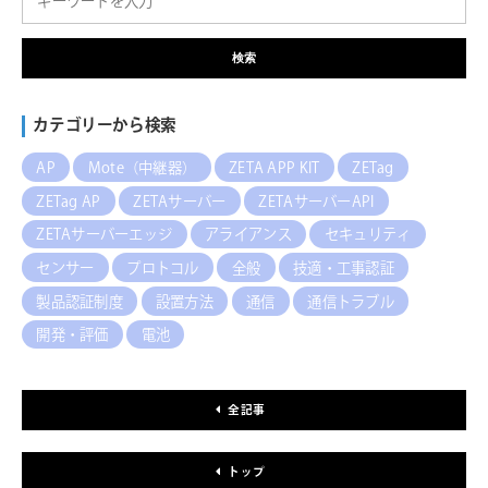
検索
カテゴリーから検索
AP
Mote（中継器）
ZETA APP KIT
ZETag
ZETag AP
ZETAサーバー
ZETAサーバーAPI
ZETAサーバーエッジ
アライアンス
セキュリティ
センサー
プロトコル
全般
技適・工事認証
製品認証制度
設置方法
通信
通信トラブル
開発・評価
電池
全記事
トップ