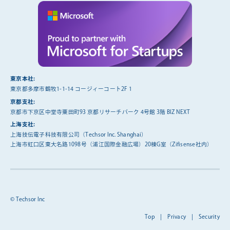
東京本社:
東京都多摩市鶴牧1-1-14 コージィーコート2F 1
京都支社:
京都市下京区中堂寺粟田町93 京都リサーチパーク 4号館 3階 BIZ NEXT
上海支社:
上海技伝電子科技有限公司（Techsor Inc. Shanghai）
上海市虹口区東大名路1098号（浦江国際金融広場）20棟G室（Zifisense社内）
© Techsor Inc
Top
|
Privacy
|
Security