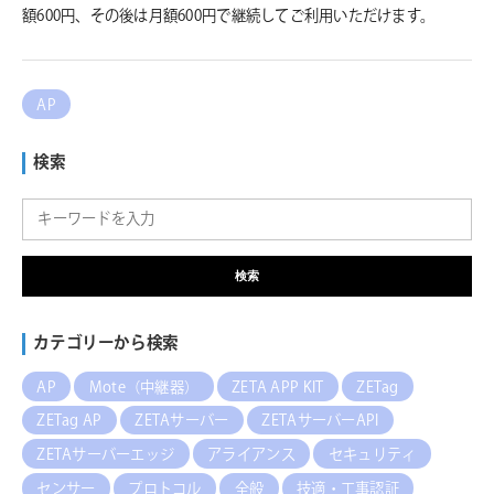
額600円、その後は月額600円で継続してご利用いただけます。
AP
検索
検索
カテゴリーから検索
AP
Mote（中継器）
ZETA APP KIT
ZETag
ZETag AP
ZETAサーバー
ZETAサーバーAPI
ZETAサーバーエッジ
アライアンス
セキュリティ
センサー
プロトコル
全般
技適・工事認証