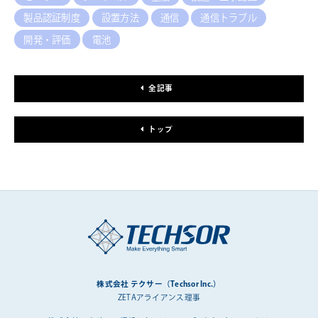
製品認証制度
設置方法
通信
通信トラブル
開発・評価
電池
全記事
トップ
株式会社 テクサー（Techsor Inc.）
ZETAアライアンス理事