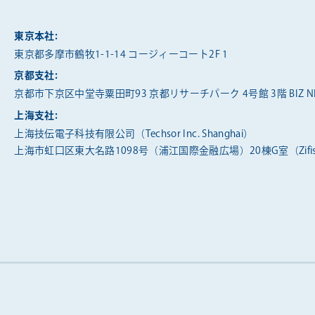
東京本社:
東京都多摩市鶴牧1-1-14 コージィーコート2F 1
京都支社:
京都市下京区中堂寺粟田町93 京都リサーチパーク 4号館 3階 BIZ NE
上海支社:
上海技伝電子科技有限公司（Techsor Inc. Shanghai）
上海市虹口区東大名路1098号（浦江国際金融広場）20棟G室（Zifis