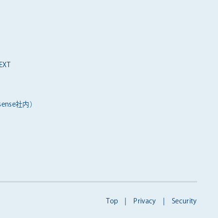
XT
ense社内）
Top
|
Privacy
|
Security