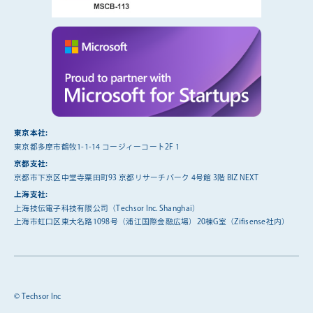
東京本社:
東京都多摩市鶴牧1-1-14 コージィーコート2F 1
京都支社:
京都市下京区中堂寺粟田町93 京都リサーチパーク 4号館 3階 BIZ NEXT
上海支社:
上海技伝電子科技有限公司（Techsor Inc. Shanghai）
上海市虹口区東大名路1098号（浦江国際金融広場）20棟G室（Zifisense社内）
© Techsor Inc