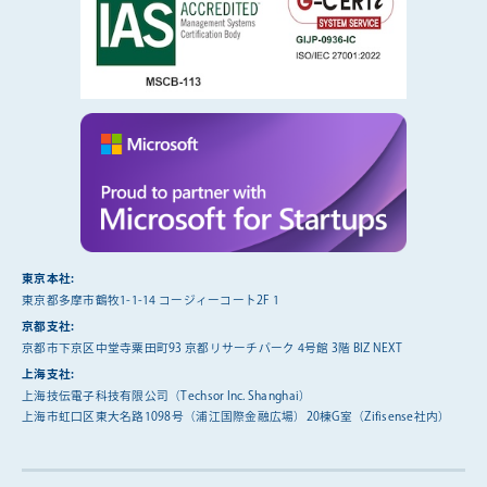
東京本社:
東京都多摩市鶴牧1-1-14 コージィーコート2F 1
京都支社:
京都市下京区中堂寺粟田町93 京都リサーチパーク 4号館 3階 BIZ NEXT
上海支社:
上海技伝電子科技有限公司（Techsor Inc. Shanghai）
上海市虹口区東大名路1098号（浦江国際金融広場）20棟G室（Zifisense社内）