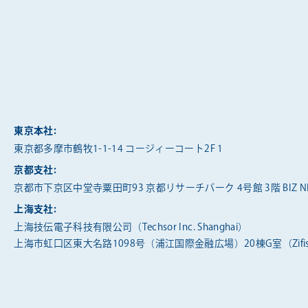
東京本社:
東京都多摩市鶴牧1-1-14 コージィーコート2F 1
京都支社:
京都市下京区中堂寺粟田町93 京都リサーチパーク 4号館 3階 BIZ NE
上海支社:
上海技伝電子科技有限公司（Techsor Inc. Shanghai）
上海市虹口区東大名路1098号（浦江国際金融広場）20棟G室（Zifis